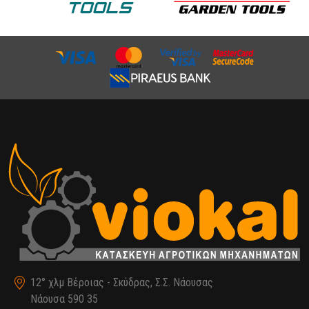
12° χλμ Βέροιας - Σκύδρας, Σ.Σ. Νάουσας
Νάουσα 590 35