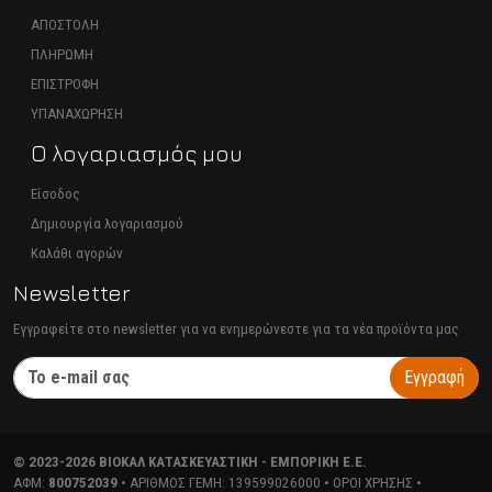
ΑΠΟΣΤΟΛΗ
ΠΛΗΡΩΜΗ
ΕΠΙΣΤΡΟΦΗ
ΥΠΑΝΑΧΩΡΗΣΗ
Ο λογαριασμός μου
Είσοδος
Δημιουργία λογαριασμού
Καλάθι αγορών
Newsletter
Εγγραφείτε στο newsletter για να ενημερώνεστε για τα νέα προϊόντα μας
Εγγραφή
©
2023-2026
ΒΙΟΚΑΛ ΚΑΤΑΣΚΕΥΑΣΤΙΚΗ - ΕΜΠΟΡΙΚΗ Ε.Ε.
ΑΦΜ:
800752039
• ΑΡΙΘΜΌΣ ΓΕΜΗ:
139599026000
•
ΌΡΟΙ ΧΡΉΣΗΣ
•