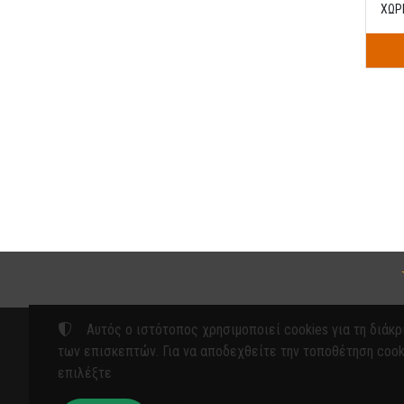
ΧΩΡ
Αυτός ο ιστότοπος χρησιμοποιεί cookies για τη διάκρ
των επισκεπτών. Για να αποδεχθείτε την τοποθέτηση cook
επιλέξτε
Προϊόντ