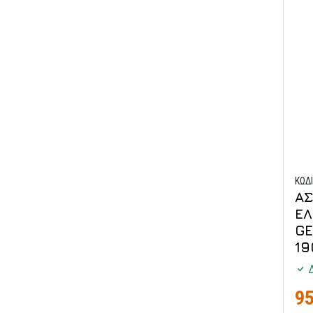
ΚΩΔ
Α
ΕΛ
GE
19
Δ
95