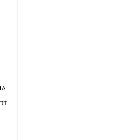
ΜΑ
OT