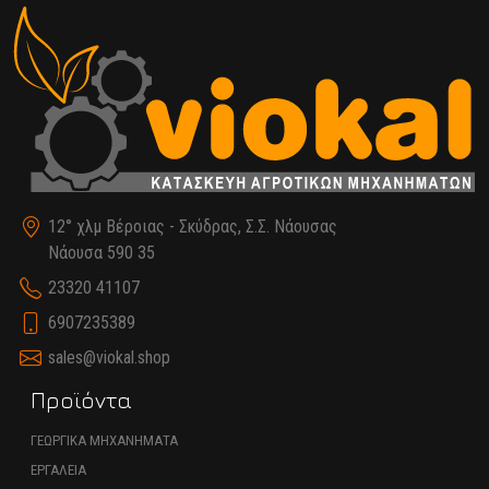
12° χλμ Βέροιας - Σκύδρας, Σ.Σ. Νάουσας
Νάουσα 590 35
23320 41107
6907235389
sales@viokal.shop
Προϊόντα
ΓΕΩΡΓΙΚΑ ΜΗΧΑΝΗΜΑΤΑ
ΕΡΓΑΛΕΙΑ