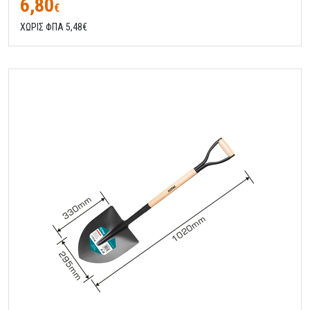
6,80
€
ΧΩΡΙΣ ΦΠΑ 5,48€