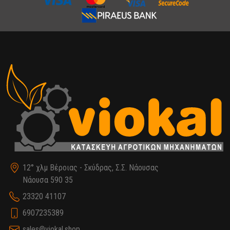
12° χλμ Βέροιας - Σκύδρας, Σ.Σ. Νάουσας
Νάουσα 590 35
23320 41107
6907235389
sales@viokal.shop