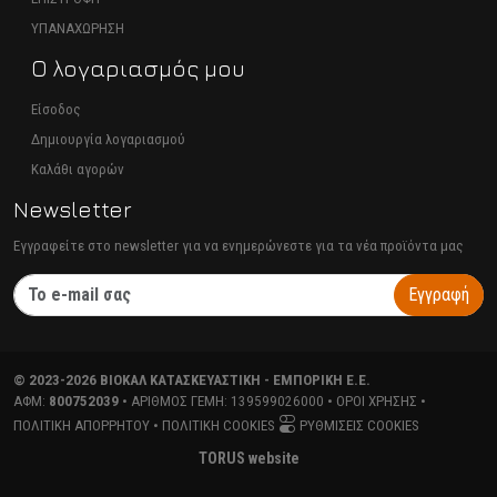
ΥΠΑΝΑΧΩΡΗΣΗ
Ο λογαριασμός μου
Είσοδος
Δημιουργία λογαριασμού
Καλάθι αγορών
Newsletter
Εγγραφείτε στο newsletter για να ενημερώνεστε για τα νέα προϊόντα μας
Εγγραφή
©
2023-2026
ΒΙΟΚΑΛ ΚΑΤΑΣΚΕΥΑΣΤΙΚΗ - ΕΜΠΟΡΙΚΗ Ε.Ε.
ΑΦΜ:
800752039
• ΑΡΙΘΜΌΣ ΓΕΜΗ:
139599026000
•
ΌΡΟΙ ΧΡΉΣΗΣ
•
ΠΟΛΙΤΙΚΉ ΑΠΟΡΡΉΤΟΥ
•
ΠΟΛΙΤΙΚΉ COOKIES
ΡΥΘΜΊΣΕΙΣ COOKIES
TORUS website