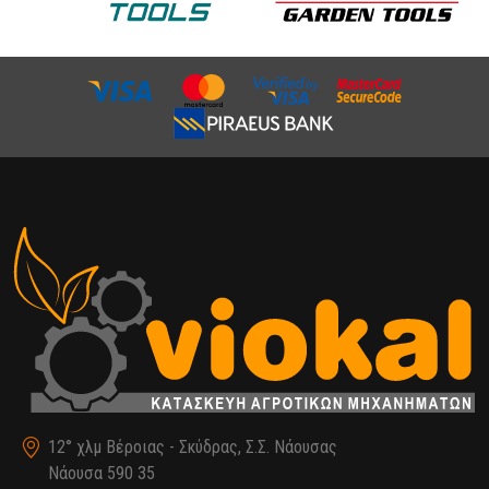
12° χλμ Βέροιας - Σκύδρας, Σ.Σ. Νάουσας
Νάουσα 590 35