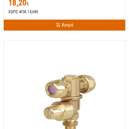
18,20
€
ΧΩΡΙΣ ΦΠΑ 14,68€
Αγορά