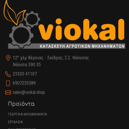
12° χλμ Βέροιας - Σκύδρας, Σ.Σ. Νάουσας
Νάουσα 590 35
23320 41107
6907235389
sales@viokal.shop
Προϊόντα
ΓΕΩΡΓΙΚΑ ΜΗΧΑΝΗΜΑΤΑ
ΕΡΓΑΛΕΙΑ