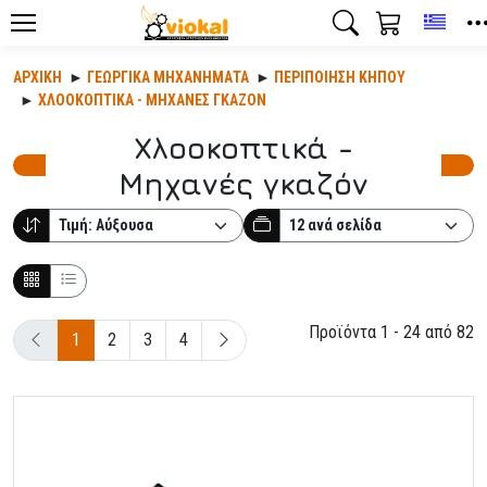
Toggl
ΑΡΧΙΚΉ
ΓΕΩΡΓΙΚΆ ΜΗΧΑΝΉΜΑΤΑ
ΠΕΡΙΠΟΊΗΣΗ ΚΉΠΟΥ
ΧΛΟΟΚΟΠΤΙΚΆ - ΜΗΧΑΝΈΣ ΓΚΑΖΌΝ
Χλοοκοπτικά -
Μηχανές γκαζόν
Προϊόντα 1 - 24 από 82
1
2
3
4