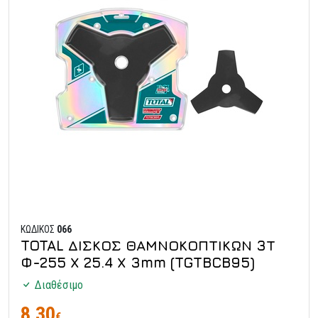
ΚΩΔΙΚΟΣ
066
TOTAL ΔΙΣΚΟΣ ΘΑΜΝΟΚΟΠΤΙΚΩΝ 3Τ
Φ-255 Χ 25.4 Χ 3mm (TGTBCB95)
Διαθέσιμο
8,30
€