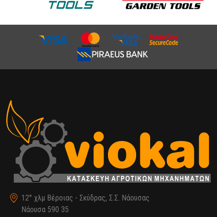
12° χλμ Βέροιας - Σκύδρας, Σ.Σ. Νάουσας
Νάουσα 590 35