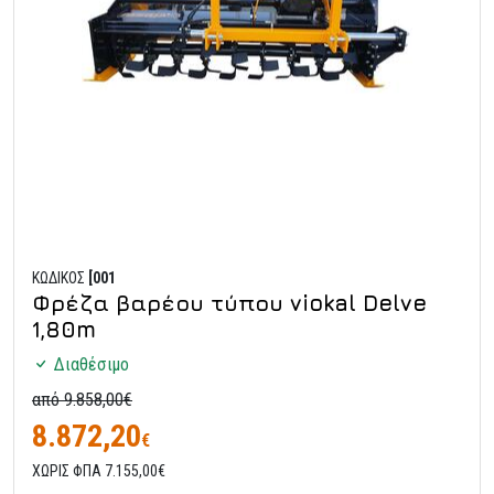
ΚΩΔΙΚΟΣ
[001
Φρέζα βαρέου τύπου viokal Delve
1,80m
Διαθέσιμο
από 9.858,00€
8.872,20
€
ΧΩΡΙΣ ΦΠΑ 7.155,00€