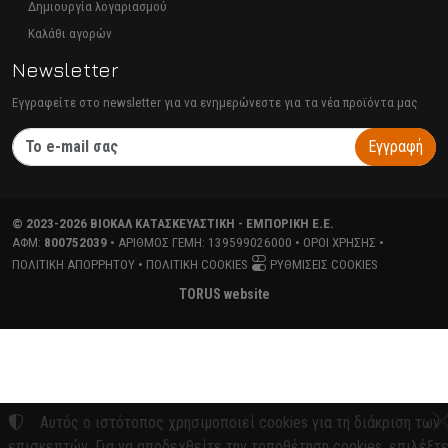
Δημιουργία λογαριασμού
Καλάθι αγορών
Newsletter
Εγγραφείτε στο newsletter για να ενημερώνεστε για τα νέα προϊόντα μας
Εγγραφή
©
2023-2026
ΒΙΟΚΑΛ ΚΑΤΑΣΚΕΥΑΣΤΙΚΗ - ΕΜΠΟΡΙΚΗ Ε.Ε.
ΑΦΜ:
800752039
• ΑΡΙΘΜΌΣ ΓΕΜΗ:
139599026000
•
ΌΡΟΙ ΧΡΉΣΗΣ
•
ΠΟΛΙΤΙΚΉ ΑΠΟΡΡΉΤΟΥ
•
ΠΟΛΙΤΙΚΉ COOKIES
ΡΥΘΜΊΣΕΙΣ COOKIES
TORUS website
Αυτός ο ιστότοπος χρησιμοποιεί cookies για τη διάκριση των
επισκεπτών. Για να αποδεχθείτε την τοποθέτηση cookies, επιλέξτ