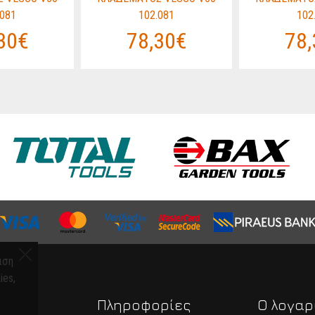
.081
102.081
102
30€
78,30€
78,
ιση
ies,
α
Πληροφορίες
Ο λογαρ