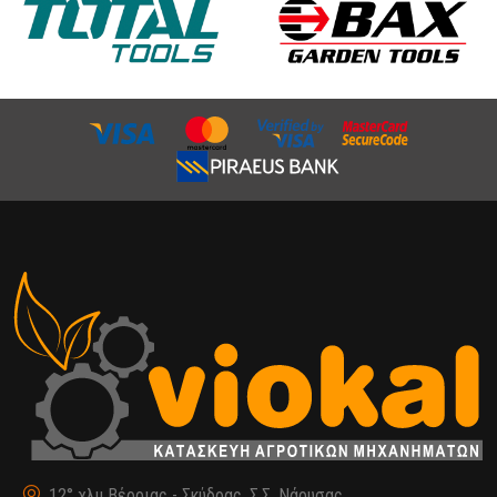
12° χλμ Βέροιας - Σκύδρας, Σ.Σ. Νάουσας