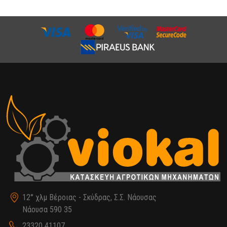
12° χλμ Βέροιας - Σκύδρας, Σ.Σ. Νάουσας
Νάουσα 590 35
23320 41107