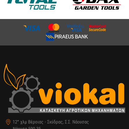
12° χλμ Βέροιας - Σκύδρας, Σ.Σ. Νάουσας
Νάουσα 590 35