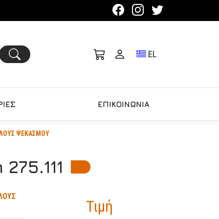
Toggle language se
EL
ΙΕΣ
ΕΠΙΚΟΙΝΩΝΙΑ
ΑΥΛΟΥΣ ΨΕΚΑΣΜΟΥ
275.111
ΛΟΥΣ
Τιμή