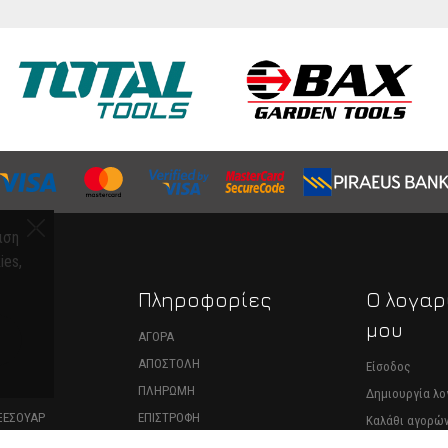
ιση
ies,
α
Πληροφορίες
Ο λογαρ
μου
ΑΝΗΜΑΤΑ
ΑΓΟΡΑ
ΑΠΟΣΤΟΛΗ
Είσοδος
ΑΣ
ΠΛΗΡΩΜΗ
Δημιουργία λ
ΞΕΣΟΥΑΡ
ΕΠΙΣΤΡΟΦΗ
Καλάθι αγορώ
ΝΤΑΛΑΚΤΙΚΑ
ΥΠΑΝΑΧΩΡΗΣΗ