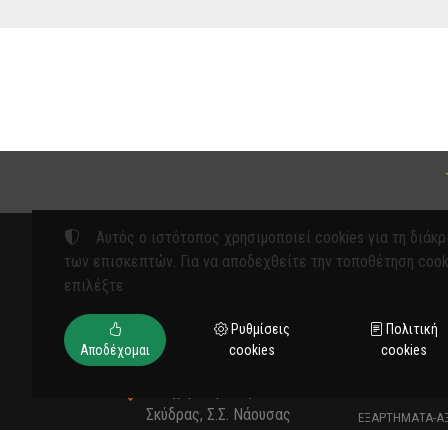
Αυτός ο ιστότοπος χρησιμοποιεί cookies για τη διάκρ
των επισκεπτών. Για να αποδεχθείτε την τοποθέτηση cook
επιλέξτε
Προϊόντ
Ρυθμίσεις
Πολιτική
ΓΕΩΡΓΙΚΑ ΜΗΧ
Αποδέχομαι
cookies
cookies
ΕΡΓΑΛΕΙΑ
12° χλμ Βέροιας -
ΕΙΔΗ ΠΡΟΣΤΑΣΙ
Σκύδρας, Σ.Σ. Νάουσας
ΕΞΑΡΤΗΜΑΤΑ-Α
Νάουσα 590 35
ΕΞΑΡΤΗΜΑΤΑ-Α