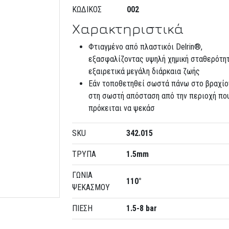
ΚΩΔΙΚΌΣ
002
Χαρακτηριστικά
Φτιαγμένο από πλαστικόι Delrin®,
εξασφαλίζοντας υψηλή χημική σταθερότητ
εξαιρετικά μεγάλη διάρκαια ζωής
Εάν τοποθετηθεί σωστά πάνω στο βραχίο
στη σωστή απόσταση από την περιοχή πο
πρόκειται να ψεκάσ
SKU
342.015
ΤΡΥΠΑ
1.5mm
ΓΩΝΙΑ
110°
ΨΕΚΑΣΜΟΥ
ΠΙΕΣΗ
1.5-8 bar