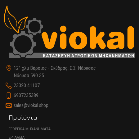
12° χλμ Βέροιας - Σκύδρας, Σ.Σ. Νάουσας
Νάουσα 590 35
23320 41107
6907235389
sales@viokal.shop
Προϊόντα
ΓΕΩΡΓΙΚΑ ΜΗΧΑΝΗΜΑΤΑ
ΕΡΓΑΛΕΙΑ