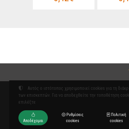
Αυτός ο ιστότοπος χρησιμοποιεί cookies για τη διάκρ
των επισκεπτών. Για να αποδεχθείτε την τοποθέτηση cook
επιλέξτε
Προϊόντ
Ρυθμίσεις
Πολιτική
ΓΕΩΡΓΙΚΑ ΜΗΧ
Αποδέχομαι
cookies
cookies
ΕΡΓΑΛΕΙΑ