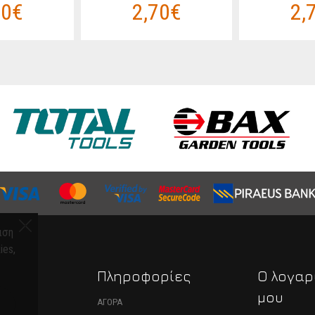
70€
2,70€
2,
ιση
ies,
α
Πληροφορίες
Ο λογαρ
μου
ΑΝΗΜΑΤΑ
ΑΓΟΡΑ