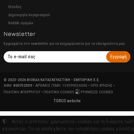
Είσοδος
Δημιουργία λογαριασμού
Καλάθι αγορών
Newsletter
Εγγραφείτε στο newsletter για να ενημερώνεστε για τα νέα προϊόντα μας
Εγγραφή
©
2023-2026
ΒΙΟΚΑΛ ΚΑΤΑΣΚΕΥΑΣΤΙΚΗ - ΕΜΠΟΡΙΚΗ Ε.Ε.
ΑΦΜ:
800752039
• ΑΡΙΘΜΌΣ ΓΕΜΗ:
139599026000
•
ΌΡΟΙ ΧΡΉΣΗΣ
•
ΠΟΛΙΤΙΚΉ ΑΠΟΡΡΉΤΟΥ
•
ΠΟΛΙΤΙΚΉ COOKIES
ΡΥΘΜΊΣΕΙΣ COOKIES
TORUS website
Αυτός ο ιστότοπος χρησιμοποιεί cookies για τη διάκριση των
επισκεπτών. Για να αποδεχθείτε την τοποθέτηση cookies, επιλέξτ