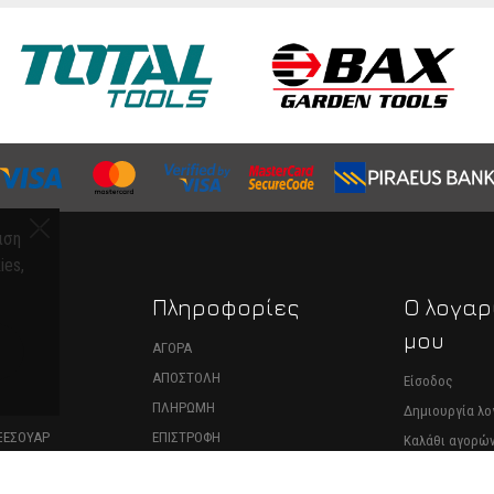
ιση
ies,
α
Πληροφορίες
Ο λογαρ
μου
ΑΝΗΜΑΤΑ
ΑΓΟΡΑ
ΑΠΟΣΤΟΛΗ
Είσοδος
ΑΣ
ΠΛΗΡΩΜΗ
Δημιουργία λ
ΞΕΣΟΥΑΡ
ΕΠΙΣΤΡΟΦΗ
Καλάθι αγορώ
ΝΤΑΛΑΚΤΙΚΑ
ΥΠΑΝΑΧΩΡΗΣΗ