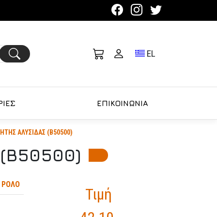
Toggle language se
EL
ΙΕΣ
ΕΠΙΚΟΙΝΩΝΙΑ
ΤΗΣ ΑΛΥΣΙΔΑΣ (B50500)
(B50500)
 ΡΟΛΟ
Τιμή