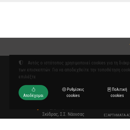
Αυτός ο ιστότοπος χρησιμοποιεί cookies για τη διάκρ
των επισκεπτών. Για να αποδεχθείτε την τοποθέτηση cook
επιλέξτε
Προϊόντ
Ρυθμίσεις
Πολιτική
ΓΕΩΡΓΙΚΑ ΜΗΧ
Αποδέχομαι
cookies
cookies
ΕΡΓΑΛΕΙΑ
12° χλμ Βέροιας -
ΕΙΔΗ ΠΡΟΣΤΑΣΙ
Σκύδρας, Σ.Σ. Νάουσας
ΕΞΑΡΤΗΜΑΤΑ-Α
Νάουσα 590 35
ΕΞΑΡΤΗΜΑΤΑ-Α